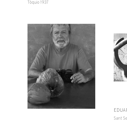
Tòquio 1937
EDUAR
Sant S