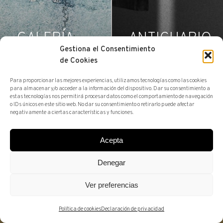
GALERÍA
ANTICUARIO
Gestiona el Consentimiento
de Cookies
Para proporcionar las mejores experiencias, utilizamos tecnologías como las cookies
para almacenar y/o acceder a la información del dispositivo. Dar su consentimiento a
estas tecnologías nos permitirá procesar datos como el comportamiento de navegación
o IDs únicos en este sitio web. No dar su consentimiento o retirarlo puede afectar
negativamente a ciertas características y funciones.
Acepta
Denegar
ARTUR RAMON ART: CIEN AÑOS (1926–2026)
Ver preferencias
DESCUBRE EL CENTENARIO
Política de cookies
Declaración de privacidad