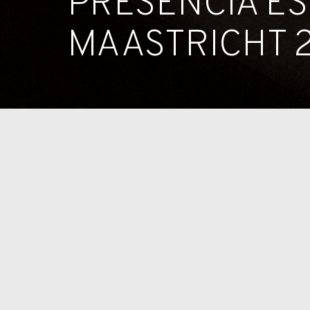
PRESENCIA ES
MAASTRICHT 
Una vez más, la ciudad neerlandesa se llenará de
hambre de nuevas piezas con las que enriquecer 
como de
trustees
de instituciones públicas inte
la feria ha conseguido atraer la mirada de inte
gracias a que ha incorporado una sección donde 
artistas como Chagall, Dalí o Lichtenstein.
Celebra su trigésima primera edición, tras hab
de las mejores ferias del mundo. En esta ocasión
procedentes de una docena de países las que pa
TEFAF Maastricht 2018
, repartidas entre las dist
antigüedades, pintura antigua, arte moderno, dibu