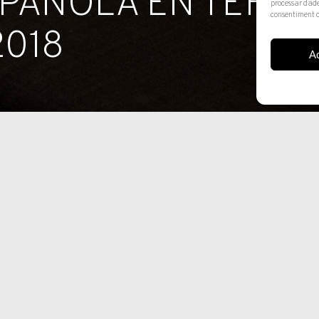
PAÑOLA EN TEFAF
processar dade
consentiment o
2018
A
 coleccionistas con
sus fondos privados. Así
rnacionales. Últimamente,
resados más modernos,
tienen cabida las obras de
erse consolidado como una
, serán 265 galerías
rticipen en
intas secciones:
jos, diseño y alta joyería.