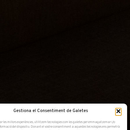
Gestiona el Consentiment de Galetes
ar les millors experiències, utilitzem tecnologies com les galetes per emmagatzemar i/o
nformació del dispositiu. Donant el vostre consentiment a aquestes tecnologies ens permetrà