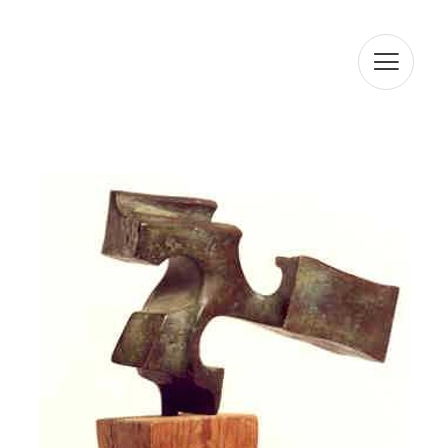
es compromet a adoptar totes les mesures raonables
perquè aquests es suprimeixin o rectifiquin sense dilació
quan siguin inexactes. D'acord amb els drets que li
confereix l'la normativa vigent en protecció de dades
podrà exercir els drets d'accés, rectificació, limitació de
tractament, supressió, portabilitat i oposició a el
tractament de les seves dades de caràcter personal així
com de l'consentiment prestat per al tractament dels
mateixos, dirigint la seva petició a l'adreça postal
indicada més amunt o a l'correu electrònic
jmtorres@arturamon.com. Podrà dirigir-se a l'Autoritat de
Control competent per a presentar la reclamació que
consideri oportuna. L'enviament d'aquestes dades
implica l'acceptació d'aquesta clàusula.