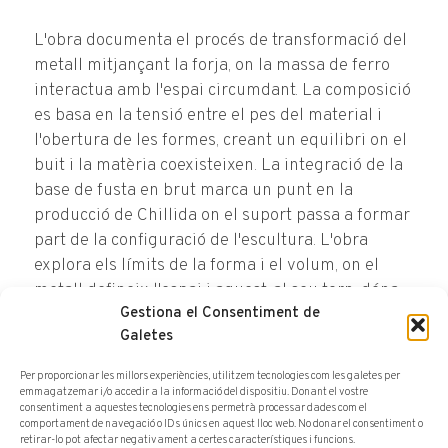
L'obra documenta el procés de transformació del
metall mitjançant la forja, on la massa de ferro
interactua amb l'espai circumdant. La composició
es basa en la tensió entre el pes del material i
l'obertura de les formes, creant un equilibri on el
buit i la matèria coexisteixen. La integració de la
base de fusta en brut marca un punt en la
producció de Chillida on el suport passa a formar
part de la configuració de l'escultura. L'obra
explora els límits de la forma i el volum, on el
metall defineix l'espai i aquest, al seu torn, dóna
Gestiona el Consentiment de
sentit a la massa forjada. Aquest model, del qual
Galetes
existeix una variant fosa en bronze a la col·lecció
de l'IVAM, exemplifica la investigació de l'artista
Per proporcionar les millors experiències, utilitzem tecnologies com les galetes per
sobre les propietats físiques del ferro i la seva
emmagatzemar i/o accedir a la informació del dispositiu. Donant el vostre
consentiment a aquestes tecnologies ens permetrà processar dades com el
relació amb l'abstracció poètica.
comportament de navegació o IDs únics en aquest lloc web. No donar el consentiment o
retirar-lo pot afectar negativament a certes característiques i funcions.