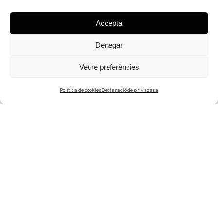
Accepta
Denegar
FER CONSULTA
Veure preferències
Política de cookies
Declaració de privadesa
Bailén 19. 08010 Barcelona |
Veure mapa
Dl-Dv: 10 a 14h i 16 a 19h
Tel. +34 93 302 59 70
art@arturamon.com