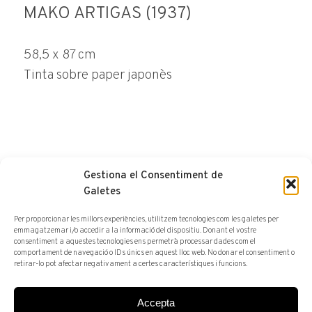
MAKO ARTIGAS (1937)
58,5 x 87 cm
Tinta sobre paper japonès
Gestiona el Consentiment de
FER CONSULTA
Galetes
Per proporcionar les millors experiències, utilitzem tecnologies com les galetes per
emmagatzemar i/o accedir a la informació del dispositiu. Donant el vostre
consentiment a aquestes tecnologies ens permetrà processar dades com el
comportament de navegació o IDs únics en aquest lloc web. No donar el consentiment o
retirar-lo pot afectar negativament a certes característiques i funcions.
Accepta