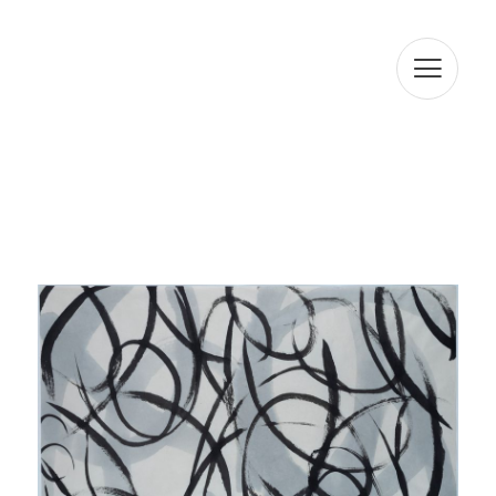
amb CIF B64116221 i domicili social situat a BAILEN 19
ENTLO 08010, BARCELONA, amb la finalitat d'atendre les
seves consultes. En compliment amb la normativa vigent,
ARTUR RAMON SL informa que les dades seran
conservades durant el termini estrictament necessari
per complir amb els preceptes esmentats anteriorment.
L'informem que el tractament de les seves dades està
legitimat per el seu consentiment. ARTUR RAMON SL
informa que procedirà a tractar les dades de manera
lícita, lleial, transparent, adequada, pertinent, limitada,
exacta i actualitzada. És per això que ARTUR RAMON SL
es compromet a adoptar totes les mesures raonables
perquè aquests es suprimeixin o rectifiquin sense dilació
quan siguin inexactes. D'acord amb els drets que li
confereix l'la normativa vigent en protecció de dades
podrà exercir els drets d'accés, rectificació, limitació de
tractament, supressió, portabilitat i oposició a el
tractament de les seves dades de caràcter personal així
com de l'consentiment prestat per al tractament dels
mateixos, dirigint la seva petició a l'adreça postal
indicada més amunt o a l'correu electrònic
jmtorres@arturamon.com. Podrà dirigir-se a l'Autoritat de
Control competent per a presentar la reclamació que