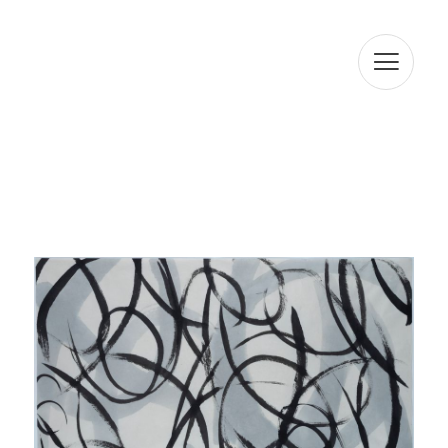
En cumplimiento con la normativa vigente, ARTUR RAMON
SL informa que los datos serán conservados durante el
plazo estrictamente necesario para cumplir con los
preceptos mencionados anteriormente. Le informamos
que el tratamiento de sus datos está legitimado por su
consentimiento. ARTUR RAMON SL informa que
procederá a tratar los datos de manera lícita, leal,
transparente, adecuada, pertinente, limitada, precisa y
actualizada. Es por ello que ARTUR RAMON SL se
compromete a adoptar todas las medidas razonables
para que estos se supriman o rectifiquen sin demora
cuando sean inexactos. De acuerdo con los derechos
que le confiere la normativa vigente en protección de
datos podrá ejercer los derechos de acceso,
rectificación, limitación de tratamiento, supresión,
portabilidad y oposición al tratamiento de sus datos de
carácter personal así como del consentimiento prestado
para el tratamiento de los mismos, dirigiendo su petición
a la dirección postal indicada anteriormente o al correo
electrónico jmtorres@arturamon.com. Podrá dirigirse a la
Autoridad de Control competente para presentar la
reclamación que considere oportuna. El envío de estos