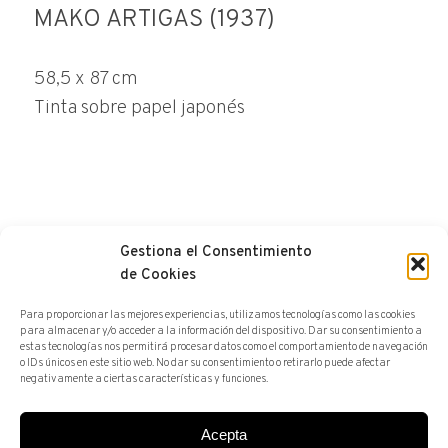
MAKO ARTIGAS (1937)
58,5 x 87 cm
Tinta sobre papel japonés
Gestiona el Consentimiento
HACER UNA CONSULTA
de Cookies
Para proporcionar las mejores experiencias, utilizamos tecnologías como las cookies
para almacenar y/o acceder a la información del dispositivo. Dar su consentimiento a
estas tecnologías nos permitirá procesar datos como el comportamiento de navegación
o IDs únicos en este sitio web. No dar su consentimiento o retirarlo puede afectar
negativamente a ciertas características y funciones.
Acepta