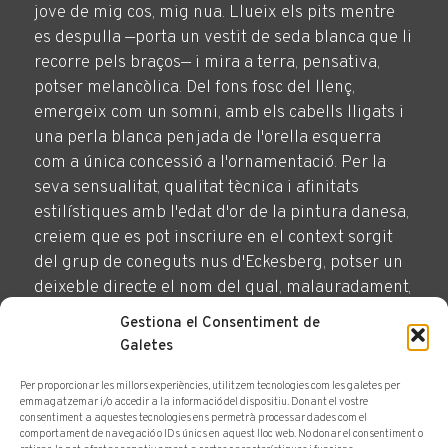
jove de mig cos, mig nua. Llueix els pits mentre
es despulla —porta un vestit de seda blanca que li
recorre pels braços— i mira a terra, pensativa,
potser melancòlica. Del fons fosc del llenç,
emergeix com un somni, amb els cabells lligats i
una perla blanca penjada de l'orella esquerra
com a única concessió a l'ornamentació. Per la
seva sensualitat, qualitat tècnica i afinitats
estilístiques amb l'edat d'or de la pintura danesa,
creiem que es pot inscriure en el context sorgit
del grup de coneguts nus d'Eckesberg, potser un
deixeble directe el nom del qual, malauradament,
no sabem. La manera com el llenç original està
Gestiona el Consentiment de
esquerdat en forma de teranyina suggereix una
Galetes
època: el segle XIX, possiblement propera a la
seva tercera dècada.
Per proporcionar les millors experiències, utilitzem tecnologies com les galetes per
emmagatzemar i/o accedir a la informació del dispositiu. Donant el vostre
consentiment a aquestes tecnologies ens permetrà processar dades com el
comportament de navegació o IDs únics en aquest lloc web. No donar el consentiment o