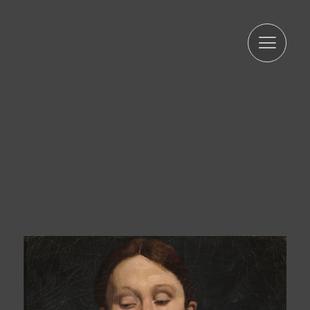
es compromet a adoptar totes les mesures raonables
perquè aquests es suprimeixin o rectifiquin sense dilació
quan siguin inexactes. D'acord amb els drets que li
confereix l'la normativa vigent en protecció de dades
podrà exercir els drets d'accés, rectificació, limitació de
tractament, supressió, portabilitat i oposició a el
tractament de les seves dades de caràcter personal així
com de l'consentiment prestat per al tractament dels
mateixos, dirigint la seva petició a l'adreça postal
indicada més amunt o a l'correu electrònic
jmtorres@arturamon.com. Podrà dirigir-se a l'Autoritat de
Control competent per a presentar la reclamació que
consideri oportuna. L'enviament d'aquestes dades
implica l'acceptació d'aquesta clàusula.