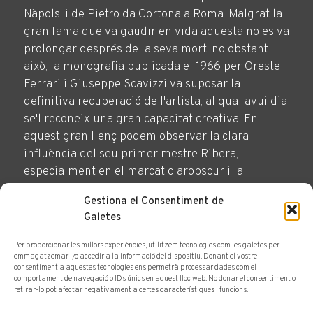
Nàpols, i de Pietro da Cortona a Roma. Malgrat la
gran fama que va gaudir en vida aquesta no es va
prolongar després de la seva mort; no obstant
això, la monografia publicada el 1966 per Oreste
Ferrari i Giuseppe Scavizzi va suposar la
definitiva recuperació de l'artista, al qual avui dia
se'l reconeix una gran capacitat creativa. En
aquest gran llenç podem observar la clara
influència del seu primer mestre Ribera,
especialment en el marcat clarobscur i la
monumentalitat de l'escena. La composició
Gestiona el Consentiment de
representa l'episodi de l'Evangeli segons Sant
Galetes
Lluc (22:63-65), en el qual diversos soldats van
ultratjar a Crist mitjançant cops i insults, després
Per proporcionar les millors experiències, utilitzem tecnologies com les galetes per
emmagatzemar i/o accedir a la informació del dispositiu. Donant el vostre
d'haver estat condemnat per Ponç Pilat.
consentiment a aquestes tecnologies ens permetrà processar dades com el
comportament de navegació o IDs únics en aquest lloc web. No donar el consentiment o
retirar-lo pot afectar negativament a certes característiques i funcions.