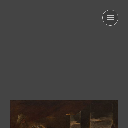
exacta i actualitzada. És per això que ARTUR RAMON SL
es compromet a adoptar totes les mesures raonables
perquè aquests es suprimeixin o rectifiquin sense dilació
quan siguin inexactes. D'acord amb els drets que li
confereix l'la normativa vigent en protecció de dades
podrà exercir els drets d'accés, rectificació, limitació de
tractament, supressió, portabilitat i oposició a el
tractament de les seves dades de caràcter personal així
com de l'consentiment prestat per al tractament dels
mateixos, dirigint la seva petició a l'adreça postal
indicada més amunt o a l'correu electrònic
jmtorres@arturamon.com. Podrà dirigir-se a l'Autoritat de
Control competent per a presentar la reclamació que
consideri oportuna. L'enviament d'aquestes dades
implica l'acceptació d'aquesta clàusula.