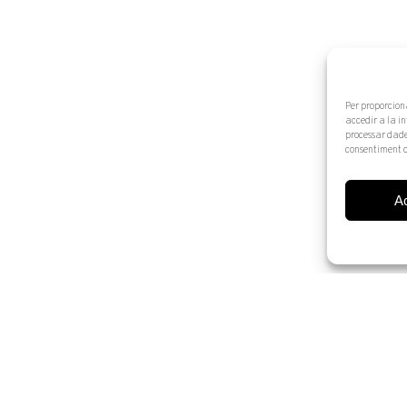
Per proporcion
accedir a la i
processar dade
consentiment o
A
© 2025 Artur Ramon Art. Tots els drets reservats
Avís legal