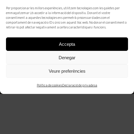
Per proporcionar les millors experiències, utilitzem tecnologies com les galetes per
emmagatzemar i/o accedir a la informació del dispositiu. Donant el vostre
consentiment a aquestes tecnologies ens permetrà processar dades com el
comportament de navegació o IDs únics en aquest lloc web. No donar el consentiment o
retirar-lo pot afectar negativament a certes característiques i funcions.
Accepta
ANTIQUARI
FIRES
Denegar
FRIEZE
Veure preferències
MASTERS 2025
Política de cookies
Declaració de privadesa
Del 15 al 19 d’octubre al Regent’s Park,
Londres.
Frieze Masters, creada l’any 2012, ofereix una
perspectiva contemporània i única sobre