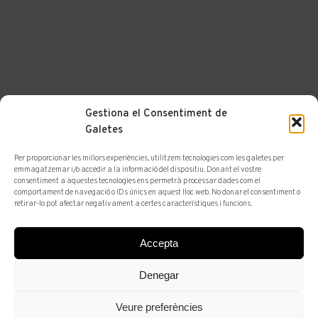
Gestiona el Consentiment de
Galetes
Per proporcionar les millors experiències, utilitzem tecnologies com les galetes per
emmagatzemar i/o accedir a la informació del dispositiu. Donant el vostre
consentiment a aquestes tecnologies ens permetrà processar dades com el
comportament de navegació o IDs únics en aquest lloc web. No donar el consentiment o
retirar-lo pot afectar negativament a certes característiques i funcions.
ANTIQUARI
ARTISTES
Accepta
JOSEP
Denegar
MIRABENT
Veure preferències