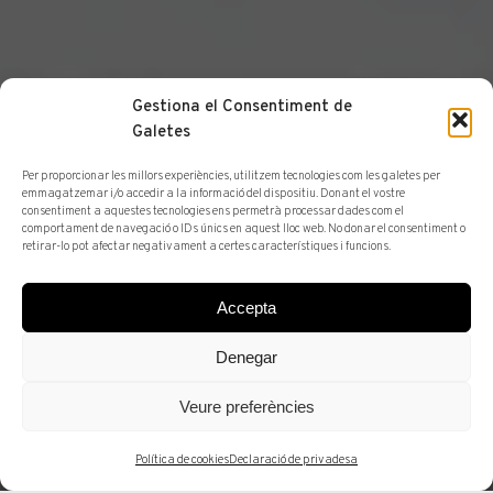
Gestiona el Consentiment de
Galetes
Per proporcionar les millors experiències, utilitzem tecnologies com les galetes per
emmagatzemar i/o accedir a la informació del dispositiu. Donant el vostre
consentiment a aquestes tecnologies ens permetrà processar dades com el
comportament de navegació o IDs únics en aquest lloc web. No donar el consentiment o
retirar-lo pot afectar negativament a certes característiques i funcions.
Accepta
QUI SOM
MEDIA
ESCRITS AR
Denegar
Santilari: bodegones
Veure preferències
Política de cookies
Declaració de privadesa