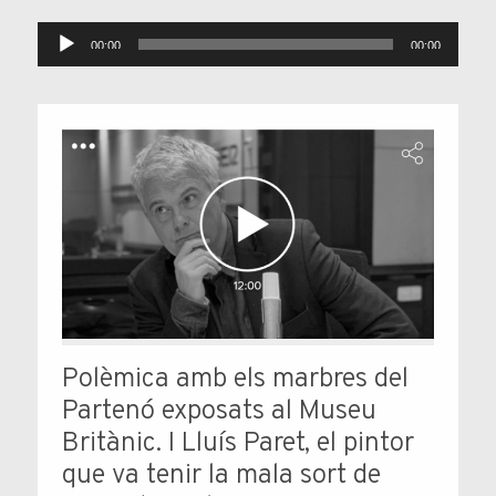
Reproductor
00:00
00:00
d'àudio
Polèmica amb els marbres del
Partenó exposats al Museu
Britànic. I Lluís Paret, el pintor
que va tenir la mala sort de