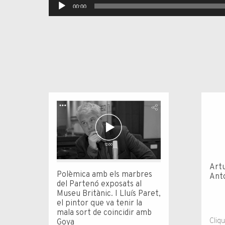
Reproductor
00:00
d'àudio
Artu
Polèmica amb els marbres
Ant
del Partenó exposats al
Museu Britànic. I Lluís Paret,
el pintor que va tenir la
mala sort de coincidir amb
Cliq
Goya