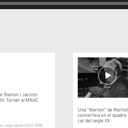
r Ramon i Jacinto
ón: Turner al MNAC
Una “Marilyn” de Warhol
converteix en el quadre
car del segle XX
ueu aqui abaix AQUÍ, AMB