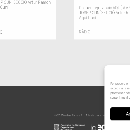
P CUNÍ SECCIÓ Artur Ramon
 Cuní
Cliqueu aqui abaix AQUÍ, AM
JOSEP CUNÍ SECCIÓ Artur 
Aquí Cuní
RÀDIO
IO
Per proporcion
accedir a la i
processar dade
consentiment o
A
© 2025 Artur Ramon Art. Tots els drets reservats
Avís legal