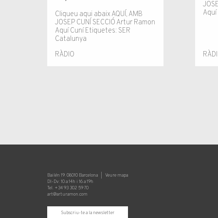
JOSE
Aquí
Cliqueu aqui abaix AQUÍ, AMB
JOSEP CUNÍ SECCIÓ Artur Ramon
Aquí Cuní Etiquetes: SER
Catalunya
RÀDIO
RÀD
Bailén 19. 08010 Barcelona |
Veure mapa
Dl-Dv: 10 a 14h i 16 a 19h
Tel. +34 93 302 59 70
art@arturamon.com
Subscriu-te a la newsletter