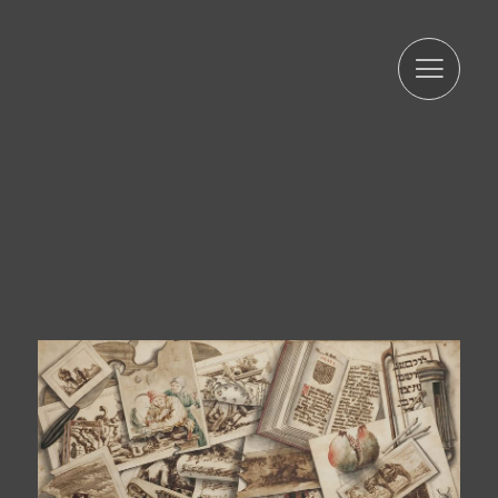
per complir amb els preceptes esmentats anteriorment.
L'informem que el tractament de les seves dades està
legitimat per el seu consentiment. ARTUR RAMON SL
informa que procedirà a tractar les dades de manera
lícita, lleial, transparent, adequada, pertinent, limitada,
exacta i actualitzada. És per això que ARTUR RAMON SL
es compromet a adoptar totes les mesures raonables
perquè aquests es suprimeixin o rectifiquin sense dilació
quan siguin inexactes. D'acord amb els drets que li
confereix l'la normativa vigent en protecció de dades
podrà exercir els drets d'accés, rectificació, limitació de
tractament, supressió, portabilitat i oposició a el
tractament de les seves dades de caràcter personal així
com de l'consentiment prestat per al tractament dels
mateixos, dirigint la seva petició a l'adreça postal
indicada més amunt o a l'correu electrònic
jmtorres@arturamon.com. Podrà dirigir-se a l'Autoritat de
Control competent per a presentar la reclamació que
consideri oportuna. L'enviament d'aquestes dades
implica l'acceptació d'aquesta clàusula.