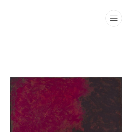
ENTLO 08010, BARCELONA, amb la finalitat d'atendre les
seves consultes. En compliment amb la normativa vigent,
ARTUR RAMON SL informa que les dades seran
conservades durant el termini estrictament necessari
per complir amb els preceptes esmentats anteriorment.
L'informem que el tractament de les seves dades està
legitimat per el seu consentiment. ARTUR RAMON SL
informa que procedirà a tractar les dades de manera
lícita, lleial, transparent, adequada, pertinent, limitada,
exacta i actualitzada. És per això que ARTUR RAMON SL
es compromet a adoptar totes les mesures raonables
perquè aquests es suprimeixin o rectifiquin sense dilació
quan siguin inexactes. D'acord amb els drets que li
confereix l'la normativa vigent en protecció de dades
podrà exercir els drets d'accés, rectificació, limitació de
tractament, supressió, portabilitat i oposició a el
tractament de les seves dades de caràcter personal així
com de l'consentiment prestat per al tractament dels
mateixos, dirigint la seva petició a l'adreça postal
indicada més amunt o a l'correu electrònic
jmtorres@arturamon.com. Podrà dirigir-se a l'Autoritat de
Control competent per a presentar la reclamació que