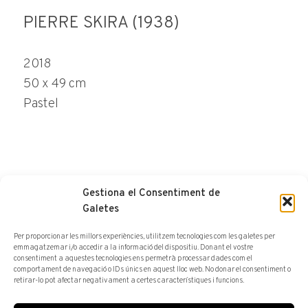
PIERRE SKIRA (1938)
2018
50 x 49 cm
Pastel
Gestiona el Consentiment de
Galetes
FER CONSULTA
Per proporcionar les millors experiències, utilitzem tecnologies com les galetes per
emmagatzemar i/o accedir a la informació del dispositiu. Donant el vostre
consentiment a aquestes tecnologies ens permetrà processar dades com el
comportament de navegació o IDs únics en aquest lloc web. No donar el consentiment o
retirar-lo pot afectar negativament a certes característiques i funcions.