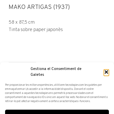
MAKO ARTIGAS (1937)
58 x 87,5 cm
Tinta sobre paper japonès
Gestiona el Consentiment de
FER CONSULTA
Galetes
Per proporcionar les millors experiències, utilitzem tecnologies com les galetes per
emmagatzemar i/o accedir a la informació del dispositiu. Donant el vostre
consentiment a aquestes tecnologies ens permetrà processar dades com el
comportament de navegació o IDs únics en aquest lloc web. No donar el consentiment o
retirar-lo pot afectar negativament a certes característiques i funcions.