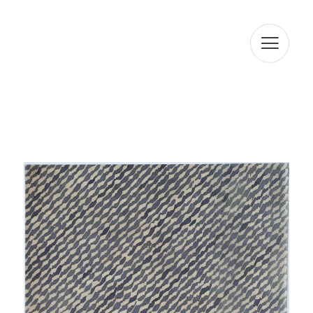
ENTLO 08010, BARCELONA, amb la finalitat d'atendre les
seves consultes. En compliment amb la normativa vigent,
ARTUR RAMON SL informa que les dades seran
conservades durant el termini estrictament necessari
per complir amb els preceptes esmentats anteriorment.
L'informem que el tractament de les seves dades està
legitimat per el seu consentiment. ARTUR RAMON SL
informa que procedirà a tractar les dades de manera
lícita, lleial, transparent, adequada, pertinent, limitada,
exacta i actualitzada. És per això que ARTUR RAMON SL
es compromet a adoptar totes les mesures raonables
perquè aquests es suprimeixin o rectifiquin sense dilació
quan siguin inexactes. D'acord amb els drets que li
confereix l'la normativa vigent en protecció de dades
podrà exercir els drets d'accés, rectificació, limitació de
tractament, supressió, portabilitat i oposició a el
tractament de les seves dades de caràcter personal així
com de l'consentiment prestat per al tractament dels
mateixos, dirigint la seva petició a l'adreça postal
indicada més amunt o a l'correu electrònic
jmtorres@arturamon.com. Podrà dirigir-se a l'Autoritat de
Control competent per a presentar la reclamació que