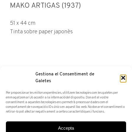
MAKO ARTIGAS (1937)
51 x 44 cm
Tinta sobre paper japonès
Gestiona el Consentiment de
FER CONSULTA
Galetes
Per proporcionar les millors experiències, utilitzem tecnologies com les galetes per
emmagatzemar i/o accedir a la informació del dispositiu. Donant el vostre
consentiment a aquestes tecnologies ens permetrà processar dades com el
comportament de navegació o IDs únics en aquest lloc web. No donar el consentiment o
retirar-lo pot afectar negativament a certes característiques i funcions.
Accepta