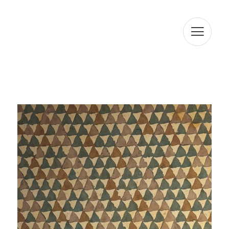
amb CIF B64116221 i domicili social situat a BAILEN 19
ENTLO 08010, BARCELONA, amb la finalitat d'atendre les
seves consultes. En compliment amb la normativa vigent,
ARTUR RAMON SL informa que les dades seran
conservades durant el termini estrictament necessari
per complir amb els preceptes esmentats anteriorment.
L'informem que el tractament de les seves dades està
legitimat per el seu consentiment. ARTUR RAMON SL
informa que procedirà a tractar les dades de manera
lícita, lleial, transparent, adequada, pertinent, limitada,
exacta i actualitzada. És per això que ARTUR RAMON SL
es compromet a adoptar totes les mesures raonables
perquè aquests es suprimeixin o rectifiquin sense dilació
quan siguin inexactes. D'acord amb els drets que li
confereix l'la normativa vigent en protecció de dades
podrà exercir els drets d'accés, rectificació, limitació de
tractament, supressió, portabilitat i oposició a el
tractament de les seves dades de caràcter personal així
com de l'consentiment prestat per al tractament dels
mateixos, dirigint la seva petició a l'adreça postal
indicada més amunt o a l'correu electrònic
jmtorres@arturamon.com. Podrà dirigir-se a l'Autoritat de
Control competent per a presentar la reclamació que