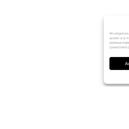
Per proporcion
accedir a la i
processar dade
consentiment o
A
© 2025 Artur Ramon Art. Tots els drets reservats
Avís legal