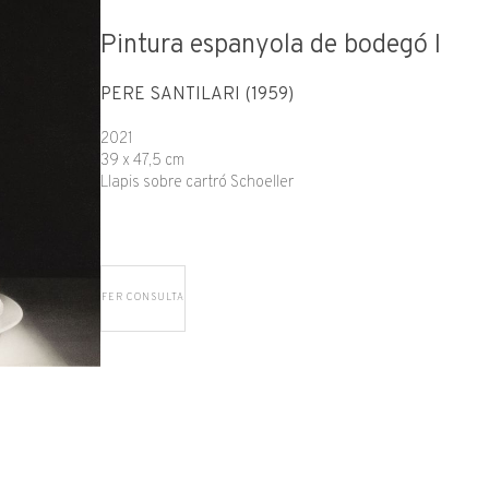
Pintura espanyola de bodegó I
PERE SANTILARI (1959)
2021
39 x 47,5 cm
Llapis sobre cartró Schoeller
FER CONSULTA