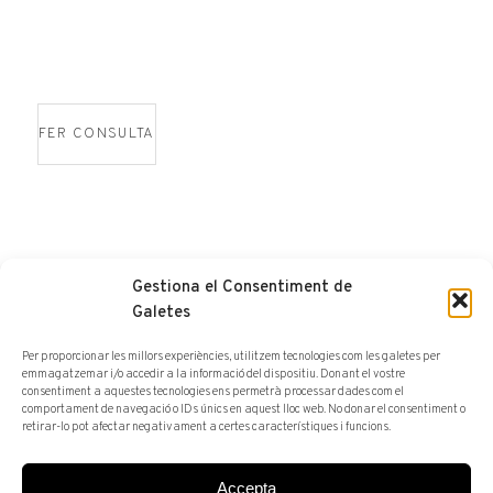
FER CONSULTA
Gestiona el Consentiment de
Galetes
Bailén 19. 08010 Barcelona |
Veure mapa
Per proporcionar les millors experiències, utilitzem tecnologies com les galetes per
Dl-Dv: 10 a 14h i 16 a 19h
emmagatzemar i/o accedir a la informació del dispositiu. Donant el vostre
consentiment a aquestes tecnologies ens permetrà processar dades com el
Tel. +34 93 302 59 70
comportament de navegació o IDs únics en aquest lloc web. No donar el consentiment o
art@arturamon.com
retirar-lo pot afectar negativament a certes característiques i funcions.
Accepta