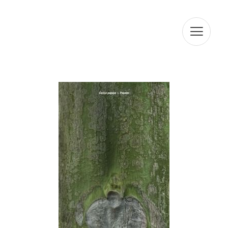
exacta i actualitzada. És per això que ARTUR RAMON SL
es compromet a adoptar totes les mesures raonables
perquè aquests es suprimeixin o rectifiquin sense dilació
quan siguin inexactes. D'acord amb els drets que li
confereix l'la normativa vigent en protecció de dades
podrà exercir els drets d'accés, rectificació, limitació de
tractament, supressió, portabilitat i oposició a el
tractament de les seves dades de caràcter personal així
com de l'consentiment prestat per al tractament dels
mateixos, dirigint la seva petició a l'adreça postal
indicada més amunt o a l'correu electrònic
jmtorres@arturamon.com. Podrà dirigir-se a l'Autoritat de
Control competent per a presentar la reclamació que
consideri oportuna. L'enviament d'aquestes dades
implica l'acceptació d'aquesta clàusula.