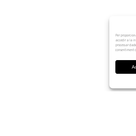
Per proporcion
accedir a la i
processar dade
consentiment o
A
© 2025 Artur Ramon Art. Tots els drets reservats
Avís legal