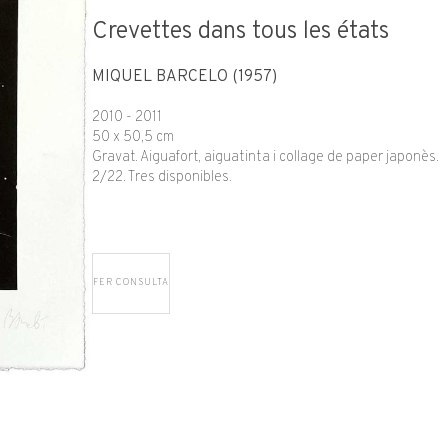
Crevettes dans tous les états
MIQUEL BARCELÓ (1957)
2010 - 2011
50 x 50,5 cm
Gravat. Aiguafort, aiguatinta i collage de paper japonès.
2/22. Tres disponibles.
FER CONSULTA