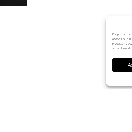
Per proporcion
accedir a la i
processar dade
consentiment o
A
© 2025 Artur Ramon Art. Tots els drets reservats
Avís legal