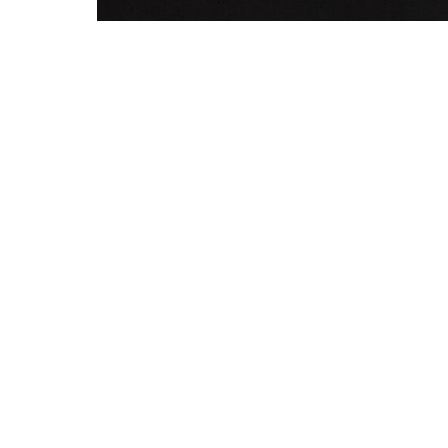
Bailén 19. 08010 Barcelona |
Veure mapa
Dl-Dv: 10 a 14h i 16 a 19h
Tel. +34 93 302 59 70
art@arturamon.com
Subscriu-te a la newsletter