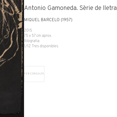
Antonio Gamoneda. Sèrie de lletraf
MIQUEL BARCELÓ (1957)
2015
75 x 57 cm aprox.
Xilografia
1/12. Tres disponibles.
FER CONSULTA