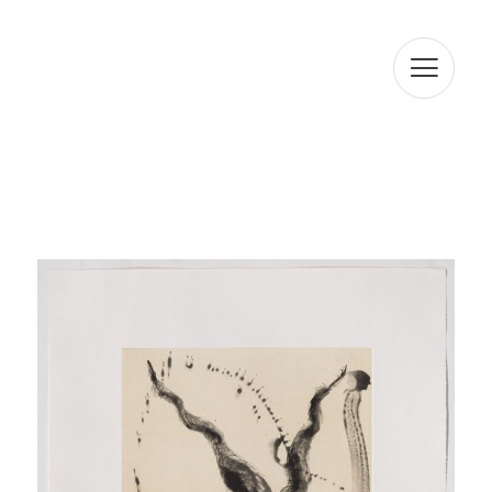
conservades durant el termini estrictament necessari
per complir amb els preceptes esmentats anteriorment.
L'informem que el tractament de les seves dades està
legitimat per el seu consentiment. ARTUR RAMON SL
informa que procedirà a tractar les dades de manera
lícita, lleial, transparent, adequada, pertinent, limitada,
exacta i actualitzada. És per això que ARTUR RAMON SL
es compromet a adoptar totes les mesures raonables
perquè aquests es suprimeixin o rectifiquin sense dilació
quan siguin inexactes. D'acord amb els drets que li
confereix l'la normativa vigent en protecció de dades
podrà exercir els drets d'accés, rectificació, limitació de
tractament, supressió, portabilitat i oposició a el
tractament de les seves dades de caràcter personal així
com de l'consentiment prestat per al tractament dels
mateixos, dirigint la seva petició a l'adreça postal
indicada més amunt o a l'correu electrònic
jmtorres@arturamon.com. Podrà dirigir-se a l'Autoritat de
Control competent per a presentar la reclamació que
consideri oportuna. L'enviament d'aquestes dades
implica l'acceptació d'aquesta clàusula.