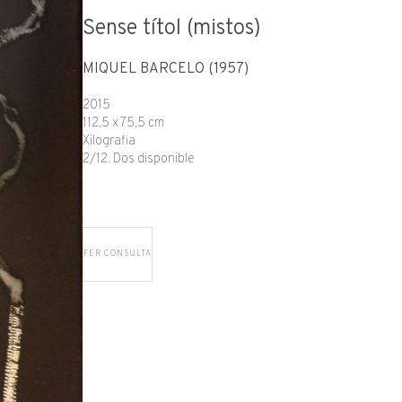
Sense títol (mistos)
MIQUEL BARCELÓ (1957)
2015
112,5 x 75,5 cm
Xilografia
2/12. Dos disponible
FER CONSULTA