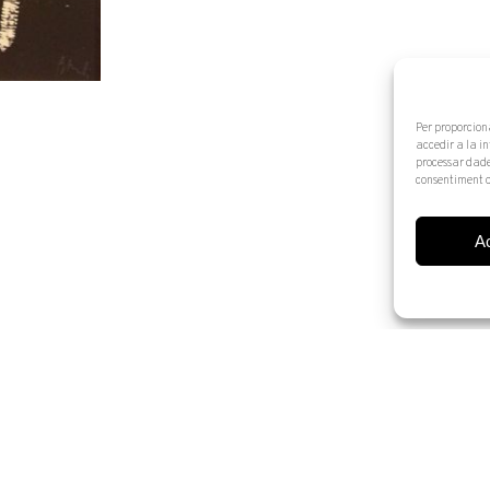
Per proporcion
accedir a la i
processar dade
consentiment o
A
© 2025 Artur Ramon Art. Tots els drets reservats
Avís legal