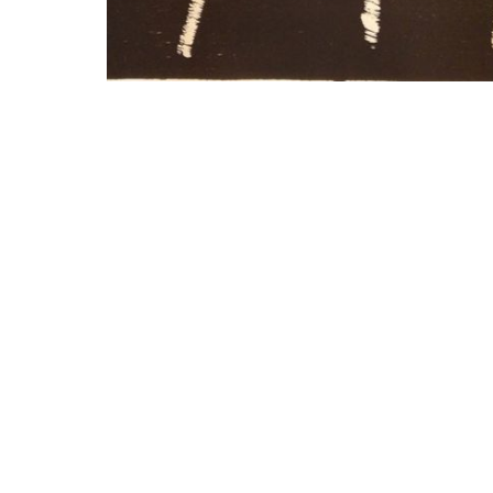
Bailén 19. 08010 Barcelona |
Veure mapa
Dl-Dv: 10 a 14h i 16 a 19h
Tel. +34 93 302 59 70
art@arturamon.com
Subscriu-te a la newsletter