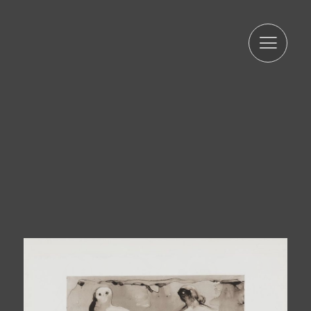
ARTUR RAMON SL informa que les dades seran
conservades durant el termini estrictament necessari
per complir amb els preceptes esmentats anteriorment.
L'informem que el tractament de les seves dades està
legitimat per el seu consentiment. ARTUR RAMON SL
informa que procedirà a tractar les dades de manera
lícita, lleial, transparent, adequada, pertinent, limitada,
exacta i actualitzada. És per això que ARTUR RAMON SL
es compromet a adoptar totes les mesures raonables
perquè aquests es suprimeixin o rectifiquin sense dilació
quan siguin inexactes. D'acord amb els drets que li
confereix l'la normativa vigent en protecció de dades
podrà exercir els drets d'accés, rectificació, limitació de
tractament, supressió, portabilitat i oposició a el
tractament de les seves dades de caràcter personal així
com de l'consentiment prestat per al tractament dels
mateixos, dirigint la seva petició a l'adreça postal
indicada més amunt o a l'correu electrònic
jmtorres@arturamon.com. Podrà dirigir-se a l'Autoritat de
Control competent per a presentar la reclamació que
consideri oportuna. L'enviament d'aquestes dades
implica l'acceptació d'aquesta clàusula.