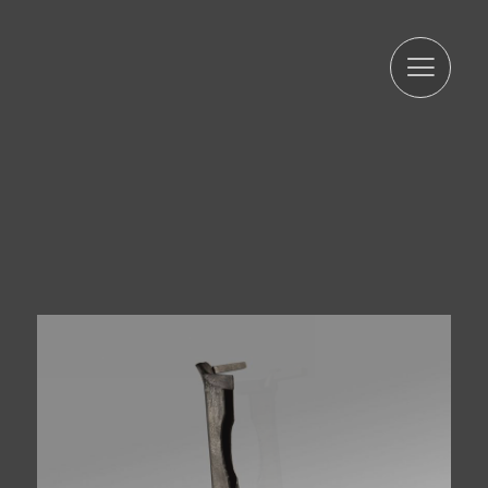
ARTUR RAMON SL informa que les dades seran
conservades durant el termini estrictament necessari
per complir amb els preceptes esmentats anteriorment.
L'informem que el tractament de les seves dades està
legitimat per el seu consentiment. ARTUR RAMON SL
informa que procedirà a tractar les dades de manera
lícita, lleial, transparent, adequada, pertinent, limitada,
exacta i actualitzada. És per això que ARTUR RAMON SL
es compromet a adoptar totes les mesures raonables
perquè aquests es suprimeixin o rectifiquin sense dilació
quan siguin inexactes. D'acord amb els drets que li
confereix l'la normativa vigent en protecció de dades
podrà exercir els drets d'accés, rectificació, limitació de
tractament, supressió, portabilitat i oposició a el
tractament de les seves dades de caràcter personal així
com de l'consentiment prestat per al tractament dels
mateixos, dirigint la seva petició a l'adreça postal
indicada més amunt o a l'correu electrònic
jmtorres@arturamon.com. Podrà dirigir-se a l'Autoritat de
Control competent per a presentar la reclamació que
consideri oportuna. L'enviament d'aquestes dades
implica l'acceptació d'aquesta clàusula.