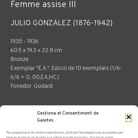
Femme assise III
JULIO GONZÁLEZ (1876-1942)
1935 - 1936
60.5 x 19.3 x 22.8 cm
Bronze
Exemplar "E.A.". Edició de 10 exemplars (1/6-
6/6 + 0, 00,EA,HC)
Fonedor: Godard
Gestiona el Consentiment de
Galetes
Per proporcionar les millors experiències, utilitzem tecnologies com les galetes per
FER CONSULTA
emmagatzemar i/o accedir a la informació del dispositiu. Donant el vostre