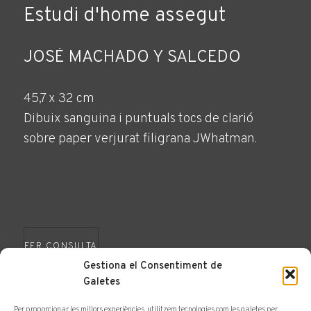
Estudi d'home assegut
JOSÉ MACHADO Y SALCEDO
45,7 x 32 cm
Dibuix sanguina i puntuals tocs de clarió
sobre paper verjurat filigrana JWhatman.
FER CONSULTA
Gestiona el Consentiment de
Galetes
Per proporcionar les millors experiències, utilitzem tecnologies com les galetes per