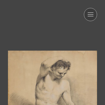
ARTUR RAMON SL informa que les dades seran
conservades durant el termini estrictament necessari
per complir amb els preceptes esmentats anteriorment.
L'informem que el tractament de les seves dades està
legitimat per el seu consentiment. ARTUR RAMON SL
informa que procedirà a tractar les dades de manera
lícita, lleial, transparent, adequada, pertinent, limitada,
exacta i actualitzada. És per això que ARTUR RAMON SL
es compromet a adoptar totes les mesures raonables
perquè aquests es suprimeixin o rectifiquin sense dilació
quan siguin inexactes. D'acord amb els drets que li
confereix l'la normativa vigent en protecció de dades
podrà exercir els drets d'accés, rectificació, limitació de
tractament, supressió, portabilitat i oposició a el
tractament de les seves dades de caràcter personal així
com de l'consentiment prestat per al tractament dels
mateixos, dirigint la seva petició a l'adreça postal
indicada més amunt o a l'correu electrònic
jmtorres@arturamon.com. Podrà dirigir-se a l'Autoritat de
Control competent per a presentar la reclamació que
consideri oportuna. L'enviament d'aquestes dades
implica l'acceptació d'aquesta clàusula.