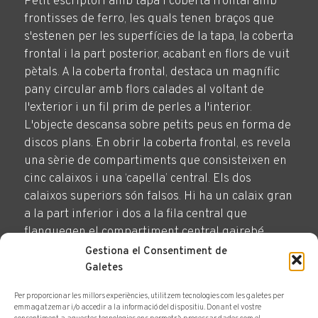
Petit escriptori amb tapa i coberta frontal amb
frontisses de ferro, les quals tenen braços que
s'estenen per les superfícies de la tapa, la coberta
frontal i la part posterior, acabant en flors de vuit
pètals. A la coberta frontal, destaca un magnífic
pany circular amb flors calades al voltant de
l'exterior i un fil prim de perles a l'interior.
L'objecte descansa sobre petits peus en forma de
discos plans. En obrir la coberta frontal, es revela
una sèrie de compartiments que consisteixen en
cinc calaixos i una ‘capella’ central. Els dos
calaixos superiors són falsos. Hi ha un calaix gran
a la part inferior i dos a la fila central que
flanquegen el compartiment central gairebé
quadrat, el qual es diferencia de la resta i destaca
Gestiona el Consentiment de
per un fons de tauler d'escacs darrere d'un arc i
Galetes
dues petites columnes girades pintades de negre.
Per proporcionar les millors experiències, utilitzem tecnologies com les galetes per
Quan està oberta, la tapa permet accedir a un
emmagatzemar i/o accedir a la informació del dispositiu. Donant el vostre