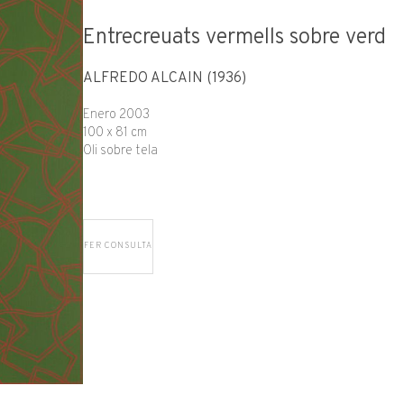
Entrecreuats vermells sobre verd
ALFREDO ALCAIN (1936)
Enero 2003
100 x 81 cm
Oli sobre tela
FER CONSULTA