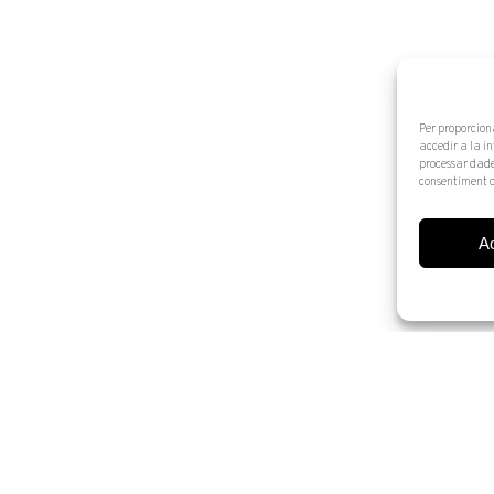
Per proporcion
accedir a la i
processar dade
consentiment o
A
© 2025 Artur Ramon Art. Tots els drets reservats
Avís legal