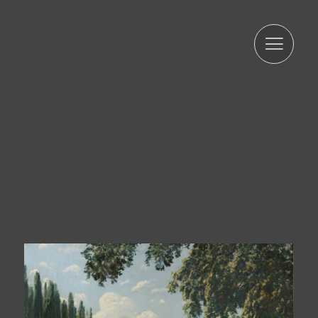
informa que procedirà a tractar les dades de manera
lícita, lleial, transparent, adequada, pertinent, limitada,
exacta i actualitzada. És per això que ARTUR RAMON SL
es compromet a adoptar totes les mesures raonables
perquè aquests es suprimeixin o rectifiquin sense dilació
quan siguin inexactes. D'acord amb els drets que li
confereix l'la normativa vigent en protecció de dades
podrà exercir els drets d'accés, rectificació, limitació de
tractament, supressió, portabilitat i oposició a el
tractament de les seves dades de caràcter personal així
com de l'consentiment prestat per al tractament dels
mateixos, dirigint la seva petició a l'adreça postal
indicada més amunt o a l'correu electrònic
jmtorres@arturamon.com. Podrà dirigir-se a l'Autoritat de
Control competent per a presentar la reclamació que
consideri oportuna. L'enviament d'aquestes dades
implica l'acceptació d'aquesta clàusula.