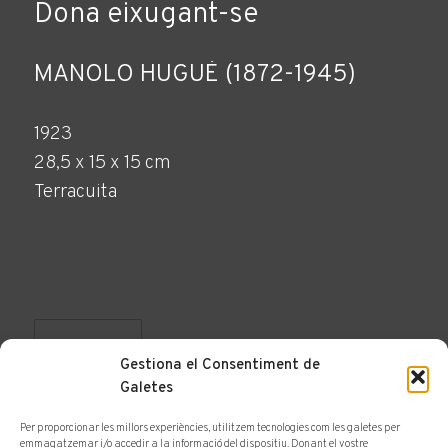
Dona eixugant-se
MANOLO HUGUÉ (1872-1945)
1923
28,5 x 15 x 15 cm
Terracuita
FER CONSULTA
Gestiona el Consentiment de
Galetes
Per proporcionar les millors experiències, utilitzem tecnologies com les galetes per
emmagatzemar i/o accedir a la informació del dispositiu. Donant el vostre