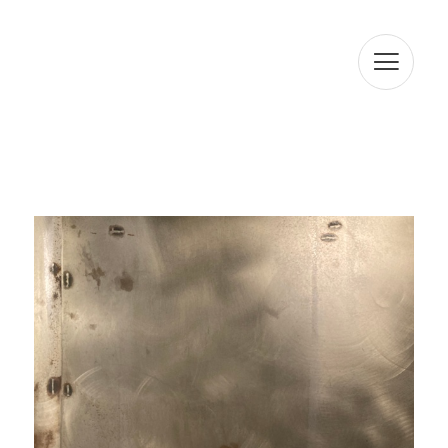
seves consultes. En compliment amb la normativa vigent,
ARTUR RAMON SL informa que les dades seran
conservades durant el termini estrictament necessari
per complir amb els preceptes esmentats anteriorment.
L'informem que el tractament de les seves dades està
legitimat per el seu consentiment. ARTUR RAMON SL
informa que procedirà a tractar les dades de manera
lícita, lleial, transparent, adequada, pertinent, limitada,
exacta i actualitzada. És per això que ARTUR RAMON SL
es compromet a adoptar totes les mesures raonables
perquè aquests es suprimeixin o rectifiquin sense dilació
quan siguin inexactes. D'acord amb els drets que li
confereix l'la normativa vigent en protecció de dades
podrà exercir els drets d'accés, rectificació, limitació de
tractament, supressió, portabilitat i oposició a el
tractament de les seves dades de caràcter personal així
com de l'consentiment prestat per al tractament dels
mateixos, dirigint la seva petició a l'adreça postal
indicada més amunt o a l'correu electrònic
jmtorres@arturamon.com. Podrà dirigir-se a l'Autoritat de
Control competent per a presentar la reclamació que
consideri oportuna. L'enviament d'aquestes dades