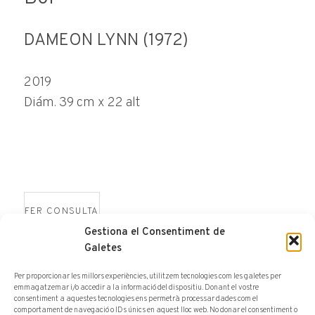
DAMEON LYNN (1972)
2019
Diám. 39 cm x 22 alt
FER CONSULTA
Gestiona el Consentiment de
Galetes
Per proporcionar les millors experiències, utilitzem tecnologies com les galetes per
emmagatzemar i/o accedir a la informació del dispositiu. Donant el vostre
consentiment a aquestes tecnologies ens permetrà processar dades com el
comportament de navegació o IDs únics en aquest lloc web. No donar el consentiment o