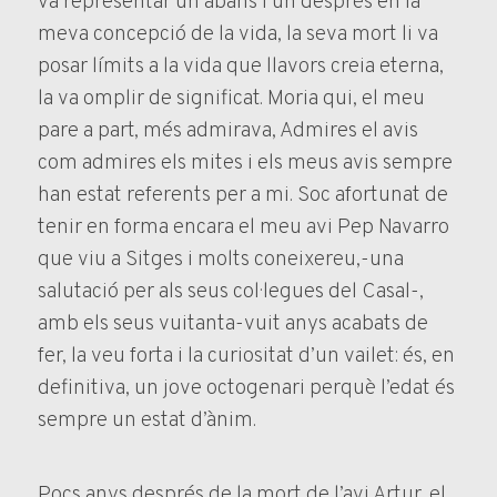
va representar un abans i un després en la
meva concepció de la vida, la seva mort li va
posar límits a la vida que llavors creia eterna,
la va omplir de significat. Moria qui, el meu
pare a part, més admirava, Admires el avis
com admires els mites i els meus avis sempre
han estat referents per a mi. Soc afortunat de
tenir en forma encara el meu avi Pep Navarro
que viu a Sitges i molts coneixereu,-una
salutació per als seus col·legues del Casal-,
amb els seus vuitanta-vuit anys acabats de
fer, la veu forta i la curiositat d’un vailet: és, en
definitiva, un jove octogenari perquè l’edat és
sempre un estat d’ànim.
Pocs anys després de la mort de l’avi Artur, el