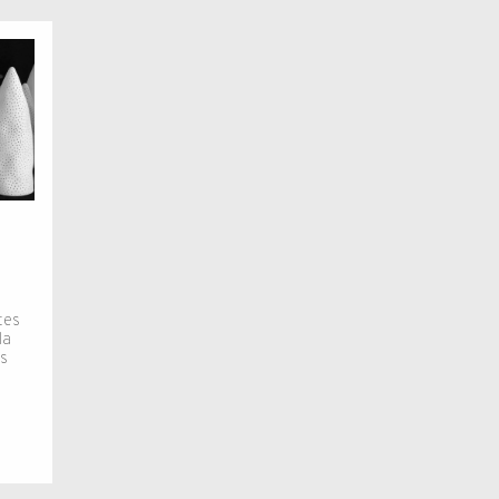
tes
la
es
]