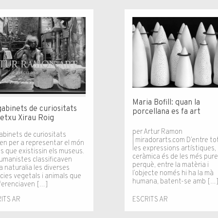
Maria Bofill: quan la
gabinets de curiositats
porcellana es fa art
etxu Xirau Roig
per Artur Ramon
abinets de curiositats
| miradorarts.com D’entre to
ien per a representar el món
les expressions artístiques, 
s que existissin els museus.
ceràmica és de les més pur
humanistes classificaven
perquè, entre la matèria i
 naturalia les diverses
l’objecte només hi ha la mà
cies vegetals i animals que
humana, batent-se amb […
iferenciaven […]
ESCRITS AR
ITS AR