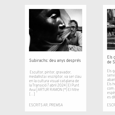
Els 
Subirachs: deu anys després
de S
Els g
Escultor, pintor, gravador,
serv
medallista i escriptor, va ser clau
aban
en la cultura visual catalana de
Els 
la Transició 7 abril 2024 | El Punt
com a
Avui | ARTUR RAMON (*) El fil­tre
espè
[…]
es d
ESCRITS AR
,
PREMSA
ESCR