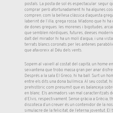
postals. La posta de sol és espectacular: segur qu
comprar però afortunadament hi ha algunes cos
compren, com la bellesa clàssica d’aquesta greg
laberint de l’illa, grega rossa. M’adono que hi ha
de dones gregues: les morenes i bigotudes, arca
que semblen nòrdiques, futures, deeses modernes
dalt del mirador hi ha un molí d’aigua, i una vista
terrats blancs coronats per les antenes parabòli
que afavoreix al Déu dels vents.
Sopem al vaixell al costat del capità, un home en
seixantena que trobo massa gran per anar disfr
Després a la sala El Greco, hi ha ball. Surt un 
entre els dits una dona bulímica. Al seu costat, h
prehistòric com presumit que es balanceja sobr
en blanc. Els animadors van mal caracteritzats de
d’Elvis, respectivament. Sense gràcia a Grècia, t
discoteca d’un creuer és un contenidor de la nos
simulacre de la felicitat, de l’eterna joventut. 