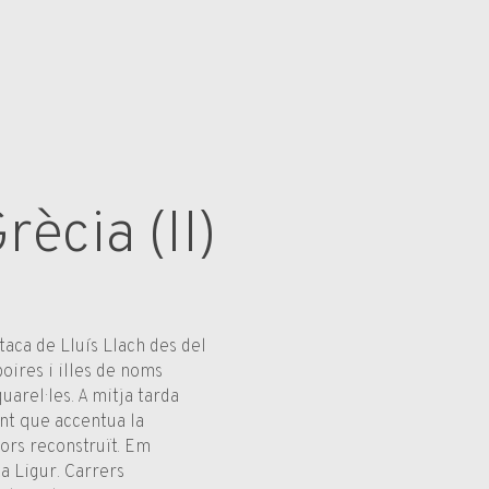
rècia (II)
taca de Lluís Llach des del
boires i illes de noms
arel·les. A mitja tarda
nt que accentua la
ors reconstruït. Em
a Ligur. Carrers