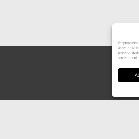
Per proporcion
accedir a la i
processar dade
consentiment o
A
© 2025 Artur Ramon Art. Tots els drets reservats
Avís legal