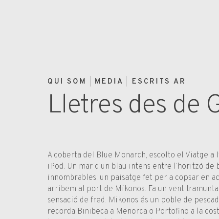
QUI SOM
MEDIA
ESCRITS AR
Lletres des de G
A coberta del Blue Monarch, escolto el Viatge a I
iPod. Un mar d’un blau intens entre l’horitzó de 
innombrables: un paisatge fet per a copsar en aqu
arribem al port de Mikonos. Fa un vent tramunta
sensació de fred. Mikonos és un poble de pescad
recorda Binibeca a Menorca o Portofino a la cost