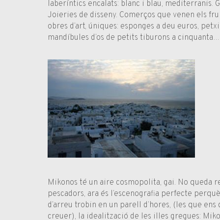
laberíntics encalats: blanc i blau, mediterranis. 
Joieries de disseny. Comerços que venen els frui
obres d’art, úniques: esponges a deu euros, petxi
mandíbules d’os de petits tiburons a cinquanta…
Mikonos té un aire cosmopolita, gai. No queda re
pescadors, ara és l’escenografia perfecte perquè
d’arreu trobin en un parell d’hores, (les que ens 
creuer), la idealització de les illes gregues: Mik