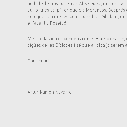
no hi ha temps per a res. Al Karaoke, un desgrac
Julio Iglesias, pitjor que els Morancos. Després 
s’ofeguen en una cançó impossible d’atribuir, en
enfadant a Poseidó.
Mentre la vida es condensa en el Blue Monarch, e
aigües de les Cíclades i sé que a l’alba ja serem 
Continuarà…
Artur Ramon Navarro