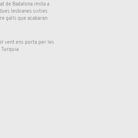
iat de Badalona imita a
dues lesbianes sixties
tre galls que acabaran
l vent ens porta per les
a Turquia.