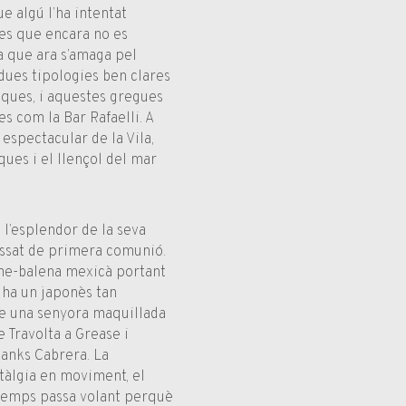
e algú l’ha intentat
es que encara no es
a que ara s’amaga pel
 dues tipologies ben clares
iques, i aquestes gregues
 com la Bar Rafaelli. A
 espectacular de la Vila,
ques i el llençol del mar
 l’esplendor de la seva
essat de primera comunió.
home-balena mexicà portant
i ha un japonès tan
e una senyora maquillada
 Travolta a Grease i
hanks Cabrera. La
tàlgia en moviment, el
El temps passa volant perquè