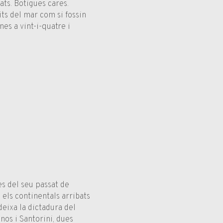
Gats. Botigues cares.
ts del mar com si fossin
nes a vint-i-quatre i
s del seu passat de
 els continentals arribats
deixa la dictadura del
onos i Santorini, dues