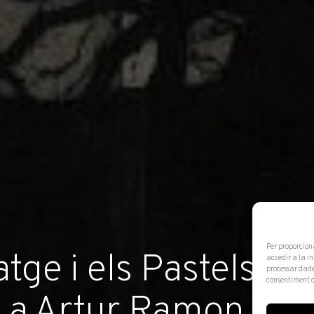
Per proporcion
atge i els Pastels de
accedir a la i
processar dade
consentiment o
y a Artur Ramon Art