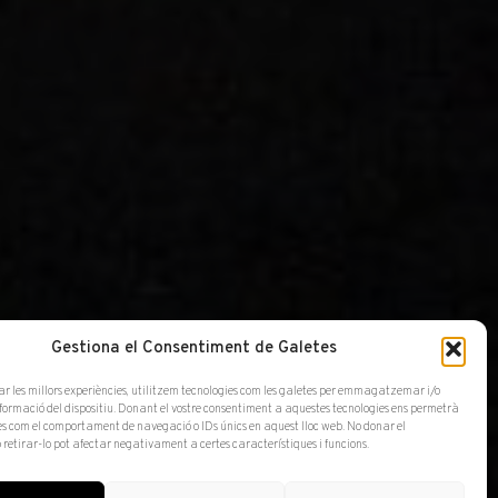
Gestiona el Consentiment de Galetes
ar les millors experiències, utilitzem tecnologies com les galetes per emmagatzemar i/o
 Pierre Skira
nformació del dispositiu. Donant el vostre consentiment a aquestes tecnologies ens permetrà
s com el comportament de navegació o IDs únics en aquest lloc web. No donar el
 retirar-lo pot afectar negativament a certes característiques i funcions.