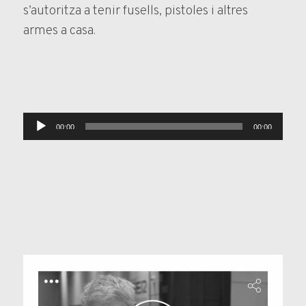
s’autoritza a tenir fusells, pistoles i altres
armes a casa.
Reproductor
00:00
00:00
d'àudio