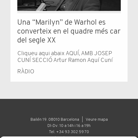
Una “Marilyn” de Warhol es
converteix en el quadre més car
del segle XX
Cliqueu aqui abaix AQUÍ, AMB JOSEP
CUNÍ SECCIÓ Artur Ramon Aquí Cuní
RÀDIO
Bailén 19. 08010 Barcelona |
Veure mapa
Dl-Dv: 10 a 14h i 16 a 19h
Tel. +34 93 302 59 70