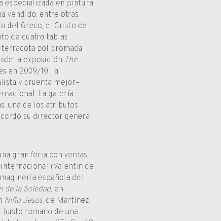
ía especializada en pintura
ha vendido, entre otras
o del Greco, el Cristo de
nto de cuatro tablas
e terracota policromada
esde la exposición
The
es en 2009/10, la
lista y cruenta mejor–
nacional. La galería
s, una de los atributos
cordó su director general
 una gran feria con ventas
internacional (Valentin de
imaginería española del
n de la Soledad
, en
un
Niño Jesús
, de Martínez
l busto romano de una