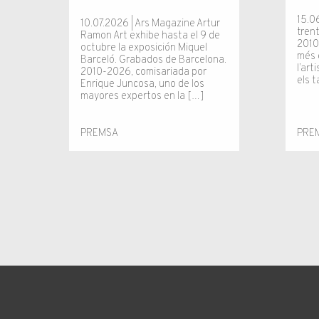
15.0
10.07.2026 | Ars Magazine Artur
tren
Ramon Art exhibe hasta el 9 de
2010
octubre la exposición Miquel
més 
Barceló. Grabados de Barcelona.
l’art
2010-2026, comisariada por
els 
Enrique Juncosa, uno de los
mayores expertos en la […]
PREMSA
PRE