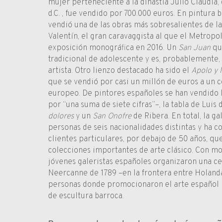
mujer perteneciente a la dinastía Julio Claudia, d
d.C. , fue vendido por 700.000 euros. En pintura 
vendió una de las obras más sobresalientes de la 
Valentín, el gran caravaggista al que el Metropo
exposición monográfica en 2016. Un
San Juan
que
tradicional de adolescente y es, probablemente, 
artista. Otro lienzo destacado ha sido el
Apolo y 
que se vendió por casi un millón de euros a un c
europeo. De pintores españoles se han vendido 
por “una suma de siete cifras”–, la tabla de Luis
dolores
y un
San Onofre
de Ribera. En total, la ga
personas de seis nacionalidades distintas y ha 
clientes particulares, por debajo de 50 años, qu
colecciones importantes de arte clásico. Con moti
jóvenes galeristas españoles organizaron una c
Neercanne de 1789 –en la frontera entre Holand
personas donde promocionaron el arte español
de escultura barroca.