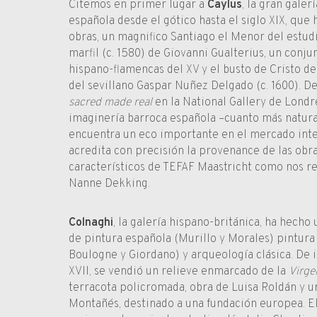
Citemos en primer lugar a
Caylus
, la gran galer
española desde el gótico hasta el siglo XIX, que 
obras, un magnifico Santiago el Menor del estudi
marfil (c. 1580) de Giovanni Gualterius, un conju
hispano-flamencas del XV y el busto de Cristo d
del sevillano Gaspar Nuñez Delgado (c. 1600). D
sacred made real
en la National Gallery de Londr
imaginería barroca española –cuanto más natura
encuentra un eco importante en el mercado inter
acredita con precisión la provenance de las obra
característicos de TEFAF Maastricht como nos re
Nanne Dekking.
Colnaghi
, la galería hispano-británica, ha hecho
de pintura española (Murillo y Morales) pintura 
Boulogne y Giordano) y arqueología clásica. De 
XVII, se vendió un relieve enmarcado de la
Virge
terracota policromada, obra de Luisa Roldán y 
Montañés, destinado a una fundación europea. E