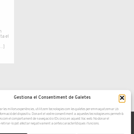
l
n
ta el
[…]
Gestiona el Consentiment de Galetes
ar les millors experiències, utilitzem tecnologies com les galetes per emmagatzemar i/o
nformació del dispositiu. Donant el vostre consentiment a aquestes tecnologies ens permetrà
s com el comportament de navegació o IDs únics en aquest lloc web. No donar el
 retirar-lo pot afectar negativament a certes característiques i funcions.