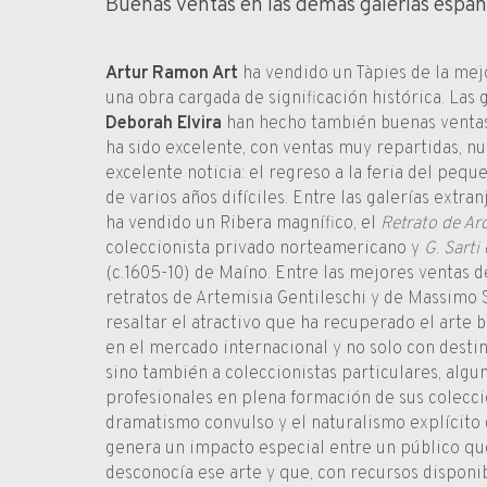
Buenas ventas en las demás galerías españ
Artur Ramon Art
ha vendido un Tàpies de la mej
una obra cargada de significación histórica. Las 
Deborah Elvira
han hecho también buenas ventas.
ha sido excelente, con ventas muy repartidas, nu
excelente noticia: el regreso a la feria del peq
de varios años difíciles. Entre las galerías extr
ha vendido un Ribera magnífico, el
Retrato de A
coleccionista privado norteamericano y
G. Sarti
(c.1605-10) de Maíno. Entre las mejores ventas d
retratos de Artemisia Gentileschi y de Massimo 
resaltar el atractivo que ha recuperado el arte 
en el mercado internacional y no solo con desti
sino también a coleccionistas particulares, algu
profesionales en plena formación de sus colecci
dramatismo convulso y el naturalismo explícito 
genera un impacto especial entre un público qu
desconocía ese arte y que, con recursos disponib