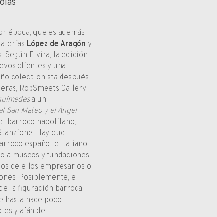
olas
or época, que es además
galerías
López de Aragón
y
 Según Elvira, la edición
evos clientes y una
ueño coleccionista después
anjeras, RobSmeets Gallery
rquímedes
a un
 el San Mateo y el Ángel
el barroco napolitano,
Stanzione. Hay que
barroco español e italiano
no a museos y fundaciones,
nos de ellos empresarios o
ones. Posiblemente, el
de la figuración barroca
e hasta hace poco
les y afán de