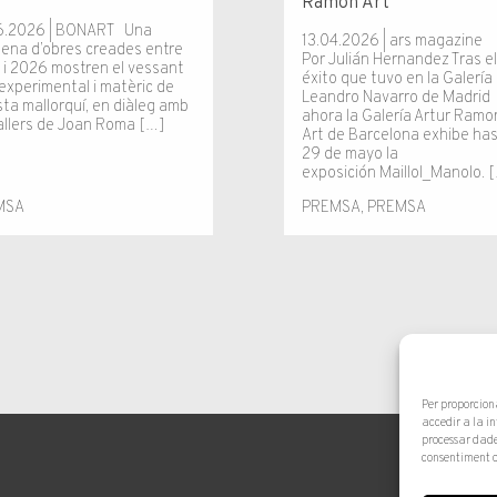
Ramon Art
6.2026 | BONART Una
13.04.2026 | ars magazine
tena d’obres creades entre
Por Julián Hernandez Tras e
 i 2026 mostren el vessant
éxito que tuvo en la Galería
experimental i matèric de
Leandro Navarro de Madrid
ista mallorquí, en diàleg amb
ahora la Galería Artur Ramo
tallers de Joan Roma […]
Art de Barcelona exhibe has
29 de mayo la
exposición Maillol_Manolo. 
MSA
PREMSA
,
PREMSA
Per proporcion
accedir a la i
processar dade
consentiment o