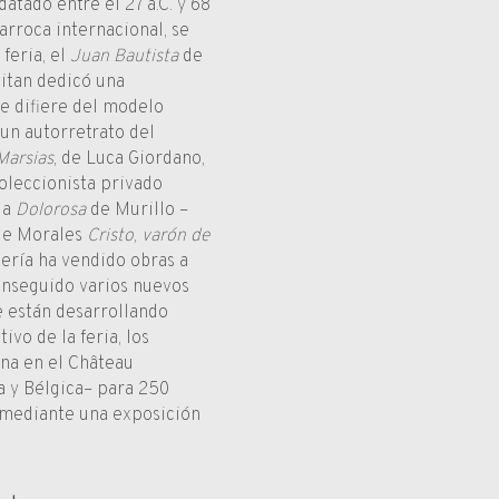
atado entre el 27 a.C. y 68
barroca internacional, se
feria, el
Juan Bautista
de
litan dedicó una
 difiere del modelo
un autorretrato del
Marsias
, de Luca Giordano,
oleccionista privado
la
Dolorosa
de Murillo –
 de Morales
Cristo, varón de
lería ha vendido obras a
conseguido varios nuevos
e están desarrollando
vo de la feria, los
ena en el Château
a y Bélgica– para 250
 mediante una exposición