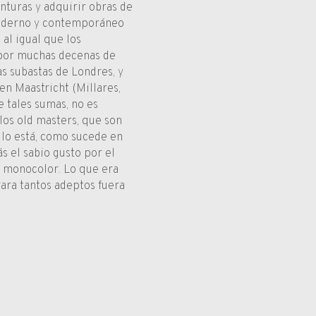
nturas y adquirir obras de
moderno y contemporáneo
al igual que los
n por muchas decenas de
as subastas de Londres, y
 en Maastricht (Millares,
e tales sumas, no es
los old masters, que son
 lo está, como sucede en
s el sabio gusto por el
o monocolor. Lo que era
rara tantos adeptos fuera