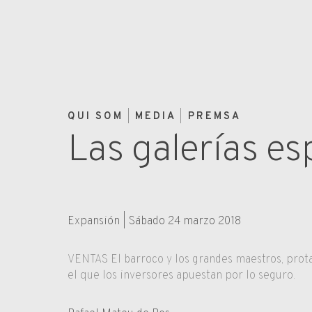
QUI SOM
MEDIA
PREMSA
Las galerías es
Expansión | Sábado 24 marzo 2018
VENTAS El barroco y los grandes maestros, prot
el que los inversores apuestan por lo seguro.