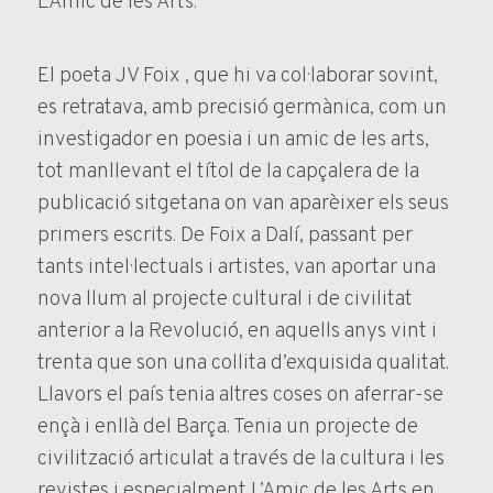
L’Amic de les Arts.
El poeta JV Foix , que hi va col·laborar sovint,
es retratava, amb precisió germànica, com un
investigador en poesia i un amic de les arts,
tot manllevant el títol de la capçalera de la
publicació sitgetana on van aparèixer els seus
primers escrits. De Foix a Dalí, passant per
tants intel·lectuals i artistes, van aportar una
nova llum al projecte cultural i de civilitat
anterior a la Revolució, en aquells anys vint i
trenta que son una collita d’exquisida qualitat.
Llavors el país tenia altres coses on aferrar-se
ençà i enllà del Barça. Tenia un projecte de
civilització articulat a través de la cultura i les
revistes i especialment L’Amic de les Arts en