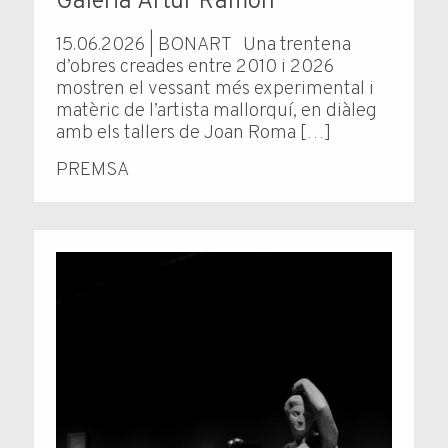
Galeria Artur Ramon
15.06.2026 | BONART Una trentena
d’obres creades entre 2010 i 2026
mostren el vessant més experimental i
matèric de l’artista mallorquí, en diàleg
amb els tallers de Joan Roma […]
PREMSA