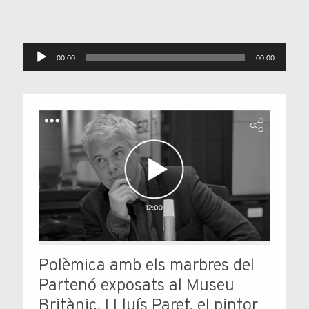
Reproductor
00:00
00:00
d'àudio
Polèmica amb els marbres del
Partenó exposats al Museu
Britànic. I Lluís Paret, el pintor