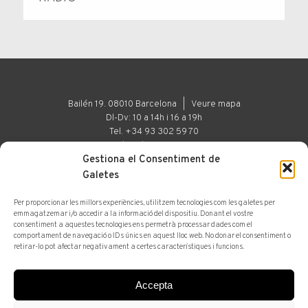
Bailén 19. 08010 Barcelona |
Veure mapa
Dl-Dv: 10 a 14h i 16 a 19h
Tel. +34 93 302 59 70
art@arturamon.com
Gestiona el Consentiment de
Galetes
Per proporcionar les millors experiències, utilitzem tecnologies com les galetes per
Galeria
Espai d'Art
emmagatzemar i/o accedir a la informació del dispositiu. Donant el vostre
consentiment a aquestes tecnologies ens permetrà processar dades com el
comportament de navegació o IDs únics en aquest lloc web. No donar el consentiment o
© 2025 Artur Ramon Art. Tots els drets reservats
retirar-lo pot afectar negativament a certes característiques i funcions.
Avís legal
Accepta
Subscriu-te a la newsletter