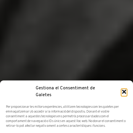
Gestiona el Consentiment de
Galetes
Per proporcionar les millors experiències, utilitzem tecnologies com les galetes per
emmagatzemar i/o accedir a la informació del dispositiu. Donant el vostre
consentiment a aquestes tecnologies ens permetrà processar dades com el
comportament de navegació o IDs únics en aquest lloc web. No donar el consentiment o
retirar-lo pot afectar negativament a certes característiques i funcions.