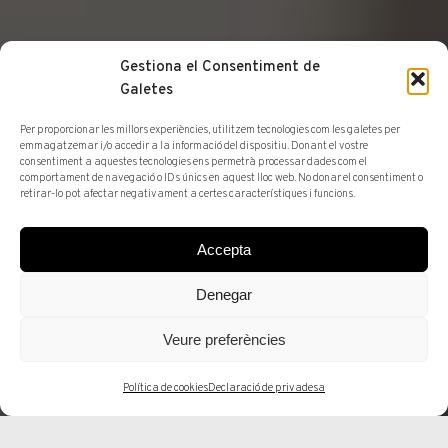
Gestiona el Consentiment de
Galetes
Per proporcionar les millors experiències, utilitzem tecnologies com les galetes per
emmagatzemar i/o accedir a la informació del dispositiu. Donant el vostre
consentiment a aquestes tecnologies ens permetrà processar dades com el
comportament de navegació o IDs únics en aquest lloc web. No donar el consentiment o
retirar-lo pot afectar negativament a certes característiques i funcions.
QUI SOM
MEDIA
PREMSA
Accepta
El retorn de l’art
Denegar
tèxtil
Veure preferències
Política de cookies
Declaració de privadesa
Pilar Parcerisas ǀ
16 oct. 2021