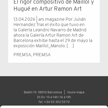
El rigor compositivo de Maillol y
Hugué en Artur Ramon Art
13.04.2026 | ars magazine Por Julián
Hernandez Tras el éxito que tuvo en
la Galería Leandro Navarro de Madrid
ahora la Galería Artur Ramon Art de
Barcelona exhibe hasta el 29 de mayo la
exposición Maillol_Manolo. […]
PREMSA
,
PREMSA
Bailén 19. 08010 Barcelona |
Veure mapa
Dl-Dv: 10 a 14h i 16 a 19h
Tel. +34 93 302 59 70
art@arturamon.com