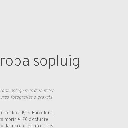
troba sopluig
Girona aplega més d’un miler
tures, fotografies o gravats
la (Portbou, 1914-Barcelona,
va morir el 20 d’octubre
 vida una col·lecció d’unes