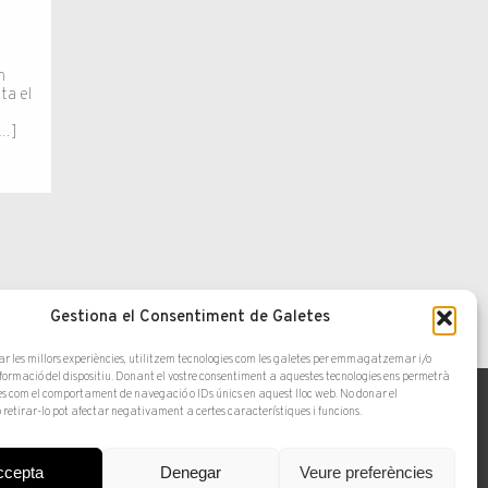
l
n
ta el
[…]
Gestiona el Consentiment de Galetes
ar les millors experiències, utilitzem tecnologies com les galetes per emmagatzemar i/o
nformació del dispositiu. Donant el vostre consentiment a aquestes tecnologies ens permetrà
s com el comportament de navegació o IDs únics en aquest lloc web. No donar el
 retirar-lo pot afectar negativament a certes característiques i funcions.
ccepta
Denegar
Veure preferències