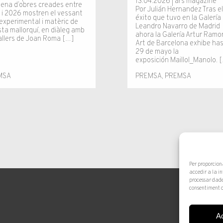
13.04.2026 | ars magazine
tena d’obres creades entre
Por Julián Hernandez Tras e
 i 2026 mostren el vessant
éxito que tuvo en la Galería
experimental i matèric de
Leandro Navarro de Madrid
ista mallorquí, en diàleg amb
ahora la Galería Artur Ramo
tallers de Joan Roma […]
Art de Barcelona exhibe has
29 de mayo la
exposición Maillol_Manolo. 
MSA
PREMSA
,
PREMSA
Per proporcion
accedir a la i
processar dade
consentiment o
A