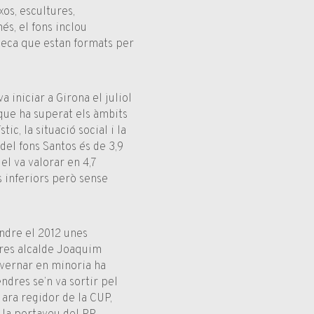
xos, escultures,
és, el fons inclou
lioteca que estan formats per
a iniciar a Girona el juliol
que ha superat els àmbits
ic, la situació social i la
 del fons Santos és de 3,9
el va valorar en 4,7
s inferiors però sense
endre el 2012 unes
hores alcalde Joaquim
overnar en minoria ha
ndres se’n va sortir pel
s ara regidor de la CUP,