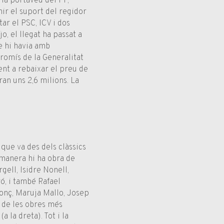
 la portaveu del PP,
ir el suport del regidor
ar el PSC, ICV i dos
, el llegat ha passat a
e hi havia amb
romís de la Generalitat
ent a rebaixar el preu de
an uns 2,6 milions. La
 que va des dels clàssics
 manera hi ha obra de
gell, Isidre Nonell,
ró, i també Rafael
onç, Maruja Mallo, Josep
a de les obres més
a la dreta). Tot i la