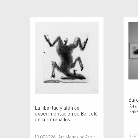
Barc
‘Gra
La libertad y afán de
Gale
experimentación de Barceló
en sus grabados
15.0
10.07.2026 | Ars Magazine Artur