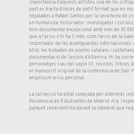
importància d’aquests artistes, una de les crítiq
part es tracta d’obres de petit format que en mo
regalades a Rafael Santos per la seva feina de crí
un humanista, historiador, investigador i col·lec
fons documental excepcional amb més de 30.000 
que a l’arxiu n’hi ha 5 més: com l’arxiu de la Ga
importador de les avantguardes internacionals; e
Milà; les trobades de poetes catalans i castellans;
documentació de l’escola d’Altamira. Hi ha cor
personatges clau del segle XX, revistes, llibres
el manuscrit original de la conferència de Dalí
P
amplíssim arxiu personal.
La col·lecció ha estat cobejada per diferents inst
Residencia de Estudiantes de Madrid. Ara, l’esper
palauet renaixentista davant la catedral que req