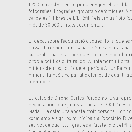
1.200 obres d’art entre pintura, aquarel·les, dibui
fotografies, litografies, gravats o ceràmiques. A m
carpetes i llibres de bibliòfil, i els arxius i bib
més de 30.000 unitats documentals.
El debat sobre l’adquisició d’aquest fons, que es v
passat, ha generat una sana polèmica ciutadana 
culturals i ha servit per qüestionar el model turíst
pròpia política cultural de l’Ajuntament. El preu
milions d’euros, tot i que el perista Artur Ramon 
milions. També s’ha parlat d’ofertes de quantitat
identificar.
L’alcalde de Girona, Carles Puigdemont, va repr
negociacions que ja havia iniciat el 2001 l’ales
Nadal. Ha estat una aposta molt personal i en g
xocat amb els grups municipals a l’oposició. Dive
seu vot de qualitat i gràcies a l’abstenció del fin