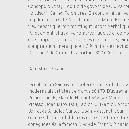
Carles Bonaventura, que és militant de Rcat, i de
Concepció Veray. L’equip de govern de CiU va ten
no adscrit Carles Palomares. En contra, hi van vot
regidors de la CUP. Amb la mort de Maite Bermejo
tres nebots que han mantingut l’acord verbal qu
Puigdemont, el qual va remarcar que té el comp
que l’impost de successions es destini íntegram
compra, de manera que els 3,9 milions esdevindr
Diputació de Girona hi aportarà 300.000 euros.
Dalí, Miró, Picabia…
La col·lecció Santos Torroella és un recull d’obra
moderns als artistes dels anys 60 i 70. D’aquesta
Ricard Canals, Manolo Huguet
Manolo
, Modest Ur
Picasso, Joan Miró, Dalí, Tàpies, Cuixart o Corbe
Barradas, Ángeles Santos, Joan Massanet, Joan P
Guinovart i fins tot dibuixos de García Lorca. Un
conegudes és la famosa
Diana
de Francis Picabia (