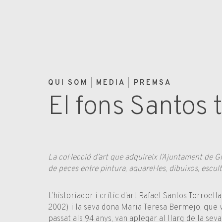
QUI SOM
MEDIA
PREMSA
El fons Santos 
La col·lecció d’art que adquireix l’Ajuntament de 
de peces entre pintura, aquarel·les, dibuixos, escul
L’historiador i crític d’art Rafael Santos Torroel
2002) i la seva dona Maria Teresa Bermejo, que 
passat als 94 anys, van aplegar al llarg de la seva