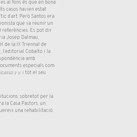
ues al fons és que en bona
lts casos havien estat
tic d’art. Però Santos era
cionista que va reunir un
referències. Es pot dir
leria Josep Dalmau,
l de la IX Triennal de
 l’editorial Cobalto i la
respondència amb
, documents especials com
icasso y y
, i tot el seu
itucions, sobretot per la
a la Casa Pastors, un
uereix una rehabilitació.