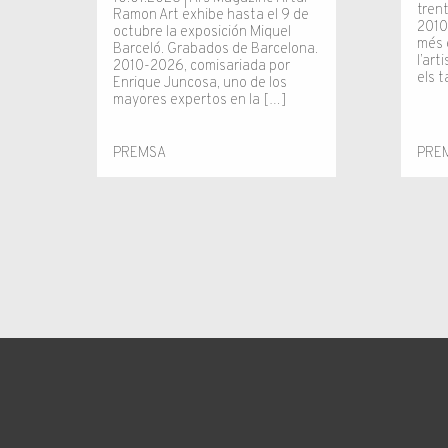
tren
Ramon Art exhibe hasta el 9 de
2010
octubre la exposición Miquel
més 
Barceló. Grabados de Barcelona.
l’art
2010-2026, comisariada por
els 
Enrique Juncosa, uno de los
mayores expertos en la […]
PREMSA
PRE