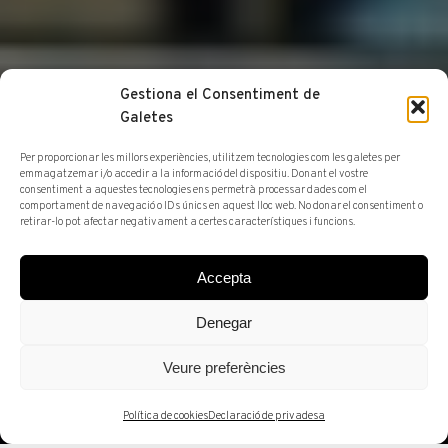
Gestiona el Consentiment de
Galetes
Per proporcionar les millors experiències, utilitzem tecnologies com les galetes per
emmagatzemar i/o accedir a la informació del dispositiu. Donant el vostre
consentiment a aquestes tecnologies ens permetrà processar dades com el
comportament de navegació o IDs únics en aquest lloc web. No donar el consentiment o
retirar-lo pot afectar negativament a certes característiques i funcions.
QUI SOM
MEDIA
PREMSA
Accepta
Doctor Miquel
Denegar
Barceló
Veure preferències
Política de cookies
Declaració de privadesa