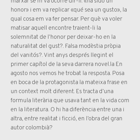
marxar se’m va ocorre dir-li: «ha sido un
honor» i em va replicar «qué sea un gusto», la
qual cosa em va fer pensar. Per què va voler
matisar aquell encontre traient-li la
solemnitat de l’honor per deixar-ho en la
naturalitat del gust?. Falsa modèstia pròpia
del vanitós?. Vint anys després llegint el
primer capítol de la seva darrera novel.la En
agosto nos vemos he trobat la resposta. Posa
en boca de la protagonista la mateixa frase en
un context molt diferent. Es tracta d’una
formula literària que usava tant en la vida com
en la literatura. O hi ha diferència entre una i
altra, entre realitat i ficció, en l’obra del gran
autor colombià?