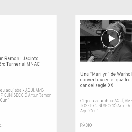
r Ramon i Jacinto
ón: Turner al MNAC
Una “Marilyn” de Warhol
converteix en el quadre
car del segle XX
ueu aqui abaix AQUÍ, AMB
P CUNÍ SECCIÓ Artur Ramon
 Cuní
Cliqueu aqui abaix AQUÍ, AM
JOSEP CUNÍ SECCIÓ Artur 
Aquí Cuní
RÀDIO
IO