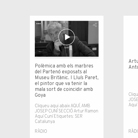
Artu
Polèmica amb els marbres
Ant
del Partenó exposats al
Museu Britànic. I Lluís Paret,
el pintor que va tenir la
mala sort de coincidir amb
Cliq
Goya
JOSE
Aquí
Cliqueu aqui abaix AQUÍ, AMB
JOSEP CUNÍ SECCIÓ Artur Ramon
Aquí Cuní Etiquetes: SER
Catalunya
RÀDIO
RÀD