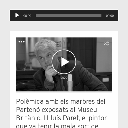
Reproductor
00:00
00:00
d'àudio
Polèmica amb els marbres del
Partenó exposats al Museu
Britànic. I Lluís Paret, el pintor
que va tenir la mala sort de