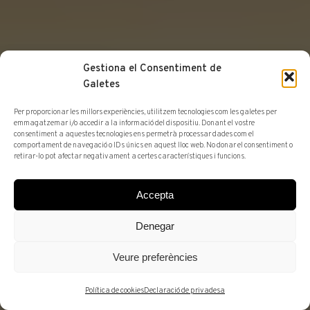
Gestiona el Consentiment de
Galetes
Per proporcionar les millors experiències, utilitzem tecnologies com les galetes per
emmagatzemar i/o accedir a la informació del dispositiu. Donant el vostre
consentiment a aquestes tecnologies ens permetrà processar dades com el
comportament de navegació o IDs únics en aquest lloc web. No donar el consentiment o
retirar-lo pot afectar negativament a certes característiques i funcions.
QUI SOM
MEDIA
PREMSA
Accepta
Centenario Museu
Denegar
Maricel Sitges
Veure preferències
Política de cookies
Declaració de privadesa