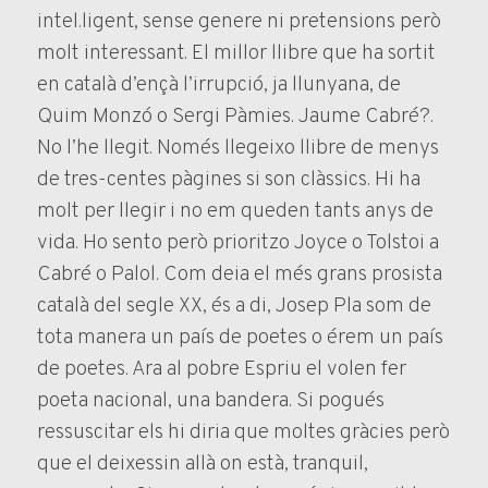
intel.ligent, sense genere ni pretensions però
molt interessant. El millor llibre que ha sortit
en català d’ençà l’irrupció, ja llunyana, de
Quim Monzó o Sergi Pàmies. Jaume Cabré?.
No l’he llegit. Només llegeixo llibre de menys
de tres-centes pàgines si son clàssics. Hi ha
molt per llegir i no em queden tants anys de
vida. Ho sento però prioritzo Joyce o Tolstoi a
Cabré o Palol. Com deia el més grans prosista
català del segle XX, és a di, Josep Pla som de
tota manera un país de poetes o érem un país
de poetes. Ara al pobre Espriu el volen fer
poeta nacional, una bandera. Si pogués
ressuscitar els hi diria que moltes gràcies però
que el deixessin allà on està, tranquil,