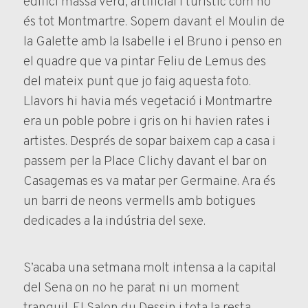
edifici massa verd, artificial i turístic com ho
és tot Montmartre. Sopem davant el Moulin de
la Galette amb la Isabelle i el Bruno i penso en
el quadre que va pintar Feliu de Lemus des
del mateix punt que jo faig aquesta foto.
Llavors hi havia més vegetació i Montmartre
era un poble pobre i gris on hi havien rates i
artistes. Després de sopar baixem cap a casa i
passem per la Place Clichy davant el bar on
Casagemas es va matar per Germaine. Ara és
un barri de neons vermells amb botigues
dedicades a la indústria del sexe.
S’acaba una setmana molt intensa a la capital
del Sena on no he parat ni un moment
tranquil. El Salon du Dessin i tota la resta