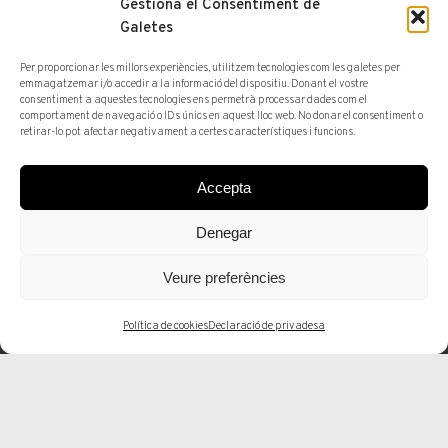
Gestiona el Consentiment de
Galetes
Per proporcionar les millors experiències, utilitzem tecnologies com les galetes per
emmagatzemar i/o accedir a la informació del dispositiu. Donant el vostre
consentiment a aquestes tecnologies ens permetrà processar dades com el
comportament de navegació o IDs únics en aquest lloc web. No donar el consentiment o
retirar-lo pot afectar negativament a certes característiques i funcions.
Accepta
Galeria
Espai d'Art
Denegar
Veure preferències
Política de cookies
Declaració de privadesa