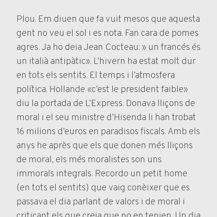
Plou. Em diuen que fa vuit mesos que aquesta
gent no veu el sol i es nota. Fan cara de pomes
agres. Ja ho deia Jean Cocteau: » un francés és
un italià antipàtic». L’hivern ha estat molt dur
en tots els sentits. El temps i l’atmosfera
política. Hollande «c’est le president faible»
diu la portada de L’Express. Donava lliçons de
moral i el seu ministre d’Hisenda li han trobat
16 milions d’euros en paradisos fiscals. Amb els
anys he après que els que donen més lliçons
de moral, els més moralistes son uns
immorals integrals. Recordo un petit home
(en tots el sentits) que vaig conèixer que es
passava el dia parlant de valors i de moral i
criticant els que creia que no en tenien. Un dia