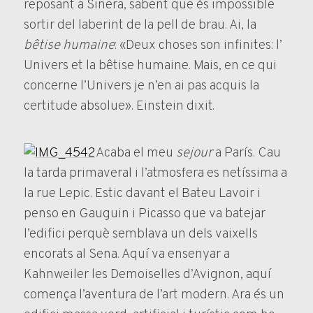
reposant a Sinera, sabent que és impossible
sortir del laberint de la pell de brau. Ai, la
bêtise humaine
: «Deux choses son infinites: l’
Univers et la bêtise humaine. Mais, en ce qui
concerne l’Univers je n’en ai pas acquis la
certitude absolue». Einstein dixit.
Acaba el meu
sejour
a París. Cau
la tarda primaveral i l’atmosfera es netíssima a
la rue Lepic. Estic davant el Bateu Lavoir i
penso en Gauguin i Picasso que va batejar
l’edifici perquè semblava un dels vaixells
encorats al Sena. Aquí va ensenyar a
Kahnweiler les Demoiselles d’Avignon, aquí
comença l’aventura de l’art modern. Ara és un