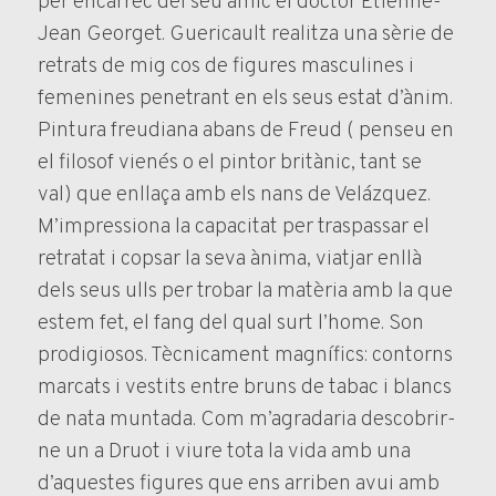
per encàrrec del seu amic el doctor Etienne-
Jean Georget. Guericault realitza una sèrie de
retrats de mig cos de figures masculines i
femenines penetrant en els seus estat d’ànim.
Pintura freudiana abans de Freud ( penseu en
el filosof vienés o el pintor britànic, tant se
val) que enllaça amb els nans de Velázquez.
M’impressiona la capacitat per traspassar el
retratat i copsar la seva ànima, viatjar enllà
dels seus ulls per trobar la matèria amb la que
estem fet, el fang del qual surt l’home. Son
prodigiosos. Tècnicament magnífics: contorns
marcats i vestits entre bruns de tabac i blancs
de nata muntada. Com m’agradaria descobrir-
ne un a Druot i viure tota la vida amb una
d’aquestes figures que ens arriben avui amb