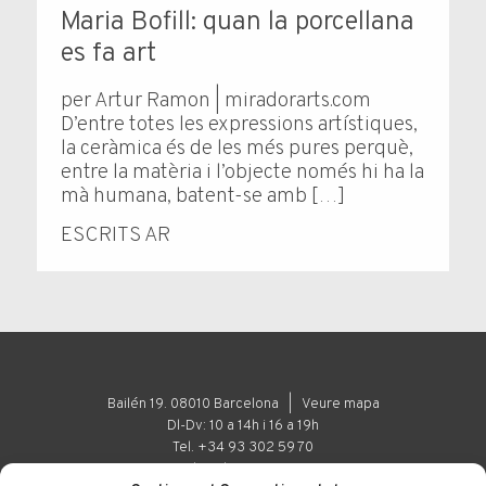
Maria Bofill: quan la porcellana
es fa art
per Artur Ramon | miradorarts.com
D’entre totes les expressions artístiques,
la ceràmica és de les més pures perquè,
entre la matèria i l’objecte només hi ha la
mà humana, batent-se amb […]
ESCRITS AR
Bailén 19. 08010 Barcelona |
Veure mapa
Dl-Dv: 10 a 14h i 16 a 19h
Tel. +34 93 302 59 70
art@arturamon.com