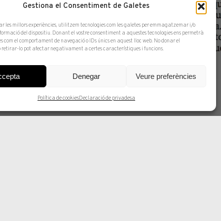
Gestiona el Consentiment de Galetes
ar les millors experiències, utilitzem tecnologies com les galetes per emmagatzemar i/o
nformació del dispositiu. Donant el vostre consentiment a aquestes tecnologies ens permetrà
s com el comportament de navegació o IDs únics en aquest lloc web. No donar el
 retirar-lo pot afectar negativament a certes característiques i funcions.
anguardia)
ccepta
Denegar
Veure preferències
Política de cookies
Declaració de privadesa