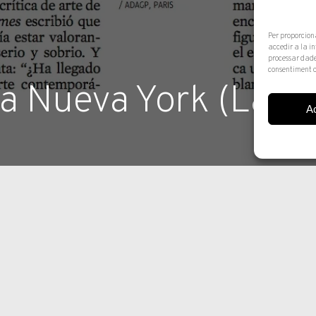
Per proporcion
accedir a la i
processar dade
consentiment o
 a Nueva York (La V
A